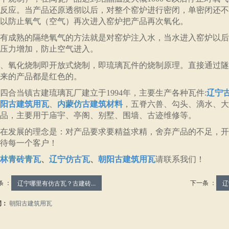
反应。当产品还原透彻以后，对整个窑炉进行密闭，单密闭还不
以防止氧气（空气）再次进入窑炉把产品再次氧化。
成熟的隔绝氧气的方法就是对窑炉注入水，当水进入窑炉以后
压力增加，防止空气进入。
氧化烧制即开放式烧制，即琉璃瓦件的烧制原理。直接通过隧
来的产品都是红色的。
四合当镇古建琉璃瓦厂建立于1994年，主要生产各种瓦件:
辽宁
阳古建筑用瓦
、
内蒙仿古建筑材料
，五脊六兽、勾头、滴水、大
品，主要用于庙宇、亭阁、别墅、围墙、古迹维修等。
在发展的理念是：对产品要求要精益求精，舍弃产品的不足，开
待每一个客户！
林青砖青瓦
、
辽宁仿古瓦
、
朝阳古建筑用瓦
请联系我们！
条 ：
下一条 ：
辽宁哪里有仿古瓦？古建砖...
辽
词：
朝阳古建筑用瓦