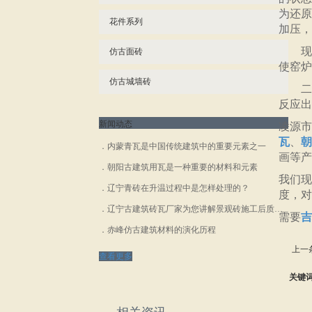
为还原
花件系列
加压，
现有
仿古面砖
使窑炉
仿古城墙砖
二、
反应出
新闻动态
凌源市
瓦
、
朝
内蒙青瓦是中国传统建筑中的重要元素之一
画等产
朝阳古建筑用瓦是一种重要的材料和元素
我们现
辽宁青砖在升温过程中是怎样处理的？
度，对
辽宁古建筑砖瓦厂家为您讲解景观砖施工后质量如何保证？
需要
吉
赤峰仿古建筑材料的演化历程
上一
查看更多
关键