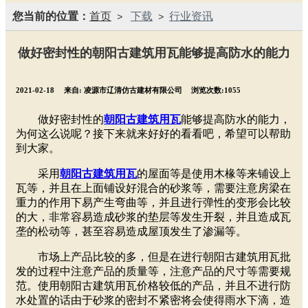
您当前的位置：
首页
下载
行业资讯
>
>
​做好密封性的朝阳古建筑用瓦能够提高防水的能力
2021-02-18
来自:
凌源市辽清仿古建材有限公司
浏览次数:1055
做好密封性的
朝阳古建筑用瓦
能够提高防水的能力，
为何这么说呢？接下来就来好好的看看吧，希望可以帮助
到大家。
采用
朝阳古建筑用瓦
的屋面等是使用木椽等来铺设上
瓦等，并且在上面铺设好混合的砂浆等，需要注意房梁在
重力的作用下易产生弯曲等，并且进行弹性的变形会比较
的大，非常容易造成砂浆的垫层等发生开裂，并且造成瓦
垄的松动等，甚至容易造成屋顶发生了渗漏等。
市场上产品比较的多，但是在进行朝阳古建筑用瓦批
发的过程中注意产品的质量等，注意产品的尺寸等需要规
范。使用朝阳古建筑用瓦价格较低的产品，并且不进行防
水处置的话由于砂浆的密封不紧密将会使得雨水下滴，造