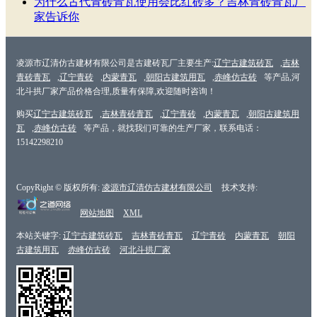
为什么古代青砖青瓦使用会比红砖多？吉林青砖青瓦厂
家告诉你
凌源市辽清仿古建材有限公司是古建砖瓦厂主要生产:
辽宁古建筑砖瓦
,
吉林
青砖青瓦
,
辽宁青砖
,
内蒙青瓦
,
朝阳古建筑用瓦
,
赤峰仿古砖
等产品,河
北斗拱厂家产品价格合理,质量有保障,欢迎随时咨询！
购买
辽宁古建筑砖瓦
,
吉林青砖青瓦
,
辽宁青砖
,
内蒙青瓦
,
朝阳古建筑用
瓦
,
赤峰仿古砖
等产品，就找我们可靠的生产厂家，联系电话：
15142298210
CopyRight © 版权所有:
凌源市辽清仿古建材有限公司
技术支持:
网站地图
XML
本站关键字:
辽宁古建筑砖瓦
吉林青砖青瓦
辽宁青砖
内蒙青瓦
朝阳
古建筑用瓦
赤峰仿古砖
河北斗拱厂家