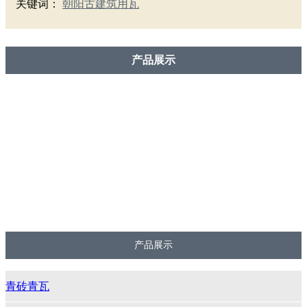
关键词：
朝阳古建筑用瓦
产品展示
青砖青瓦
斗拱系列
砖雕系列
脊件系列
花件系列
仿古面砖
仿古城墙砖
产品展示
青砖青瓦