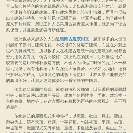
特色建筑越来越少，为了弥补这一缺憾，现在很多公园还有有名的
景点都会将特色的古建筑保留起来，比如说避暑山庄的建筑，就是
一个比较有韵味的建筑，不仅建筑风格比较古朴清雅，而且也反映
出古建筑的特色，常年的风吹日晒导致一些瓦片破损，为了能够和
原来瓦片相应，所以工作人员采用古建青瓦来使用，就是为了让古
风保留，并且质量还要有所保证。
因此也越来越多的人知道
朝阳古建筑用瓦
，越来越多的人也使
用起来了
朝阳古建筑用瓦
，不仅很好的修容了建筑，而且在外观上
也不失典雅气息，所以很多人在构建古建筑一类的建筑的时候都会
想到用仿古青瓦，仿古比较好，加上现在的技术，让质量也很好，
较重要的是用来修补很是方便，不会因为和远古时候的瓦片不一样
感到突奥，没有违和感，所以深受大家喜爱。不仅如此我们厂还有
很多雕花的砖瓦，以供各色的建筑上所使用，让林园景区能够更加
的和谐美好，让游人更能体会出一番宁静的中国风。
传统建筑屋面的形式、屋脊做法和装饰物，以及采用的屋面材
料等，都能反映出建筑的
等级、建筑的使用性质、类别、建筑物业
主的身份、地位等，在这方面都有着极为严格的等
级规定，是不可
逾越的。
传统建筑的屋面形式多种多样，以庑殿、歇山、悬山、硬山、
攒尖为主，还有录顶、盔
顶、十字脊顶、勾连搭顶、平顶、拱顶、
半坡顶等，屋面形式又有单檐、重檐、多重檐及卷
棚、尖山之分，